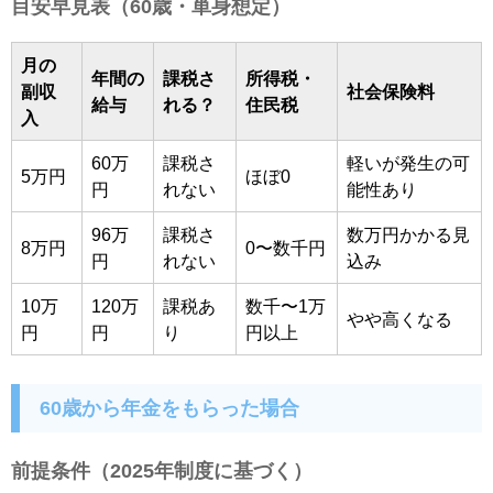
目安早見表（60歳・単身想定）
月の
年間の
課税さ
所得税・
副収
社会保険料
給与
れる？
住民税
入
60万
課税さ
軽いが発生の可
5万円
ほぼ0
円
れない
能性あり
96万
課税さ
数万円かかる見
8万円
0〜数千円
円
れない
込み
10万
120万
課税あ
数千〜1万
やや高くなる
円
円
り
円以上
60歳から年金をもらった場合
前提条件（2025年制度に基づく）