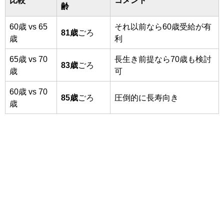
齢
60歳 vs 65
それ以前なら60歳受給が有
81歳
ごろ
歳
利
65歳 vs 70
長生き前提なら70歳も検討
83歳
ごろ
歳
可
60歳 vs 70
85歳
ごろ
圧倒的に長寿向き
歳