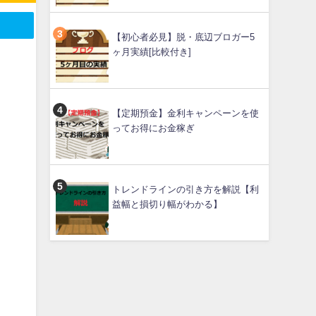
【初心者必見】脱・底辺ブロガー5
ヶ月実績[比較付き]
【定期預金】金利キャンペーンを使
ってお得にお金稼ぎ
い
トレンドラインの引き方を解説【利
益幅と損切り幅がわかる】