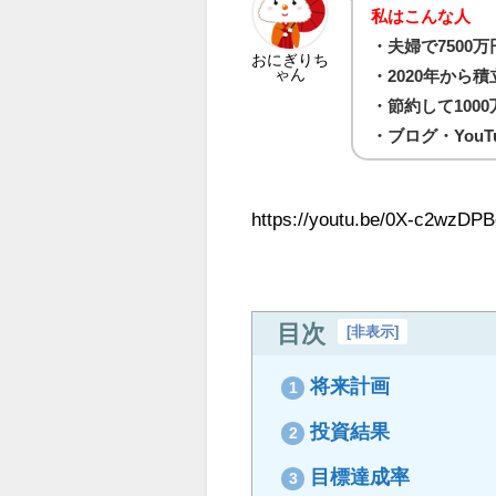
私はこんな人
・夫婦で7500
おにぎりち
ゃん
・2020年から積
・節約して100
・ブログ・You
https://youtu.be/0X-c2wzDP
目次
[
非表示
]
将来計画
1
投資結果
2
目標達成率
3