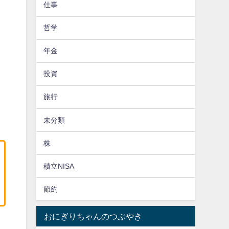
仕事
哲学
年金
投資
旅行
未分類
株
積立NISA
節約
おにぎりちゃんのつぶやき