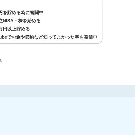
万円を貯める為に奮闘中
立NISA・株を始める
0万円以上貯める
Tubeでお金や節約など知ってよかった事を発信中
Bc