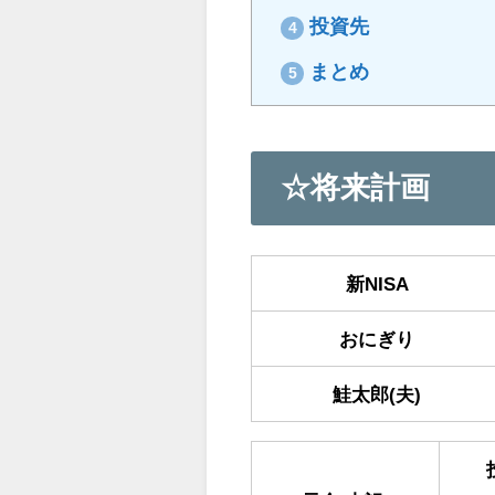
投資先
4
まとめ
5
☆将来計画
新NISA
おにぎり
鮭太郎(夫)