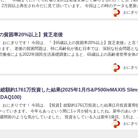
、2万回以上再生され今だに見て頂いています。 今回はこの時のデータも更新
て「老後、いくら必要なのか」を考え...
おにぎり
上の貧困率20%以上】貧乏老後
 おにぎりです！ 今回は、『【65歳以上の貧困率20%以上】貧乏老後』と言
きます。 老後の貧困問題は、特に高齢化が進む日本では、深刻な社会問題と
労働省による2022年国民生活基礎調査によると、65歳以上の高齢者世帯全体
もなります。 これは高齢世帯全...
おにぎり
総額約1761万投資した結果(2025年1月/S&P500/eMAXIS Sli
DAQ100)
 おにぎりです！ 今回は、【投資】総額約1761万投資した結果(1月投資運用
やっていきます。 今年もあっという間に1ヶ月が経ちましたね。新年のあいさ
1週間前のような気がしていました。 投資をしている人は新年1発目。1月は、
したか？ わが家は、前月と比...
おにぎり