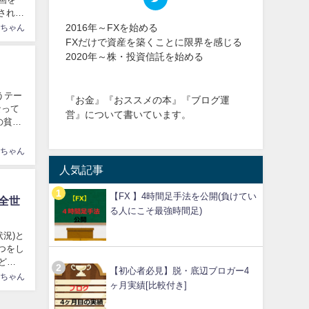
され新
2016年～FXを始める
ちゃん
FXだけで資産を築くことに限界を感じる
2020年～株・投資信託を始める
うテー
『お金』『おススメの本』『ブログ運
なって
営』について書いています。
の貧困
ちゃん
人気記事
【FX 】4時間足手法を公開(負けてい
m全世
る人にこそ最強時間足)
状況)と
つをし
どん
【初心者必見】脱・底辺ブロガー4
ちゃん
ヶ月実績[比較付き]