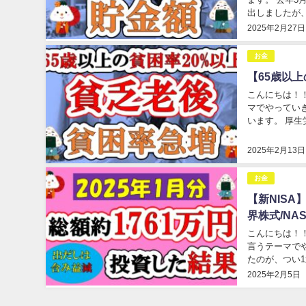
出しましたが
たな情報も含め
2025年2月27日
お金
【65歳以
こんにちは！！
マでやってい
います。 厚生
率は約20％に
2025年2月13日
お金
【新NISA】
界株式/NAS
こんにちは！！
言うテーマで
たのが、つい
な結果になりま
2025年2月5日