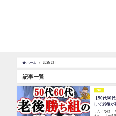
ホーム
2025 2月
記事一覧
お金
【50代60
して老後が暮
こんにちは！
ます。 去年