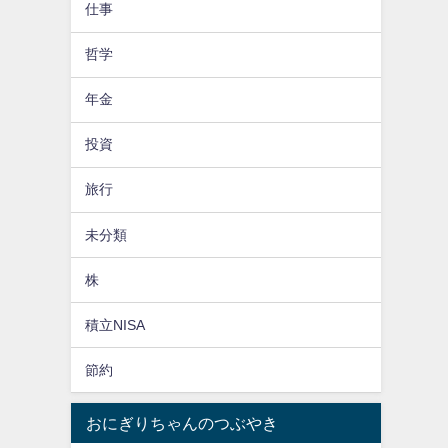
仕事
哲学
年金
投資
旅行
未分類
株
積立NISA
節約
おにぎりちゃんのつぶやき