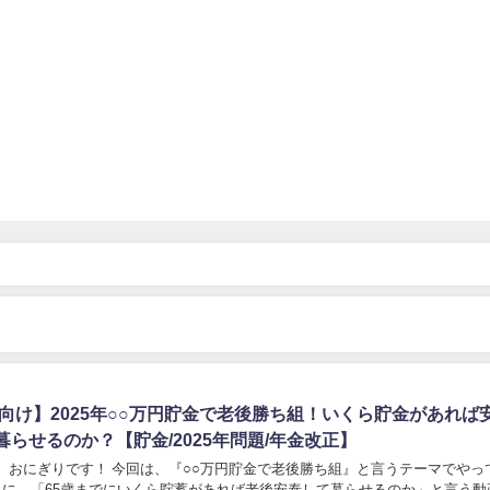
代向け】2025年○○万円貯金で老後勝ち組！いくら貯金があれば
らせるのか？【貯金/2025年問題/年金改正】
！ おにぎりです！ 今回は、『○○万円貯金で老後勝ち組』と言うテーマでやっ
5月に、「65歳までにいくら貯蓄があれば老後安泰して暮らせるのか」と言う動