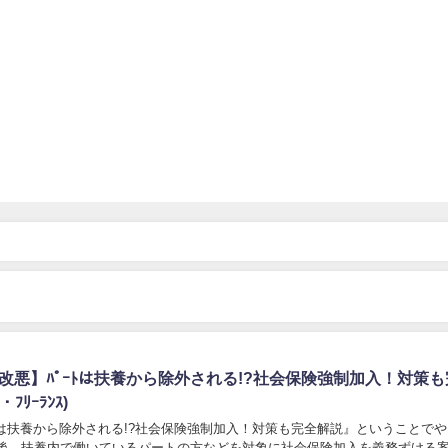
大改悪】ﾊﾟｰﾄは扶養から除外される!?社会保険強制加入！対策
・ﾌﾘｰﾗﾝｽ)
ﾄは扶養から除外される!?社会保険強制加入！対策も完全解説』ということで
今後、扶養内で働いているパートの方などを対象に社会保険加入を義務ずける