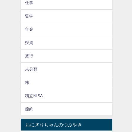
仕事
哲学
年金
投資
旅行
未分類
株
積立NISA
節約
おにぎりちゃんのつぶやき