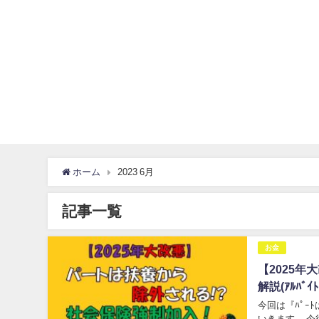
ホーム
2023 6月
記事一覧
お金
【2025年
解説(ｱﾙﾊﾞｲﾄ
今回は『ﾊﾟｰ
いきます。 