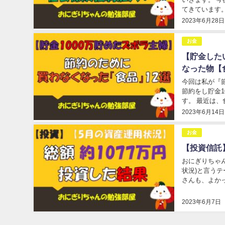
てきています
の方だけではあ
2023年6月28日
お金
【貯金した
なった物【
今回は私が『
節約をし貯金
す。 最近は、
2023年6月14日
お金
【投資信託】
おにぎりちゃん
状況)と言う
さんも、よかっ
2023年6月7日