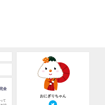
も完全
おにぎりちゃん
やって
案がで