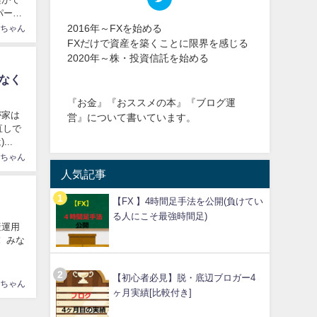
パート
2016年～FXを始める
ちゃん
FXだけで資産を築くことに限界を感じる
2020年～株・投資信託を始める
なく
『お金』『おススメの本』『ブログ運
が家は
営』について書いています。
直しで
..
ちゃん
人気記事
【FX 】4時間足手法を公開(負けてい
る人にこそ最強時間足)
産運用
 みな
【初心者必見】脱・底辺ブロガー4
ちゃん
ヶ月実績[比較付き]