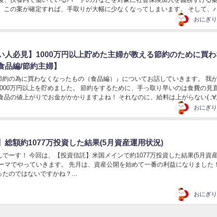
。 この案が確定すれば、手取りが大幅に少なくなってしまいます。 そして、
りません。 会社員ですでに、社会保険...
おにぎり
い人必見】1000万円以上貯めた主婦が教える節約のために買わ
食品編/節約主婦】
節約の為に買わなくなったもの（食品編）』についてお話していきます。 我
1000万円以上を貯めました。 節約をするために、手っ取り早いのは食費の見
食品の値上がりでお金がかかりますよね！ それなのに、給料は上がらない( ;∀;).
おにぎり
総額約1077万投資した結果(5月資産運用状況)
でーす！ 今回は、【投資信託】米国メインで約1077万投資した結果(5月資
テーマでやっていきます。 先月は、資産公開を始めて一番の利益になりました！
たのではないですかね？...
おにぎり