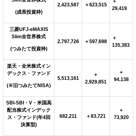
＋
2,423,587
＋623,515
29,419
(成長投資枠)
三菱UFJ-eMAXIS
Slim全世界株式
＋
2,797,726
＋597,698
135,383
(つみたて投資枠)
楽天・全米株式イン
＋
デックス・ファンド
＋
5,513,161
94,138
2,929,851
(※旧つみたてNISA)
SBI-SBI・V・米国高
配当株式インデック
＋
682,211
＋83,721
ス・ファンド(年4回
73,920
決算型)