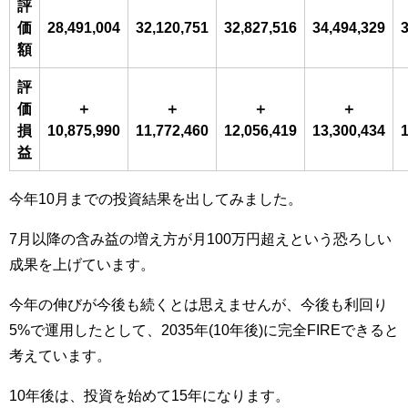
評
価
28,491,004
32,120,751
32,827,516
34,494,329
3
額
評
価
＋
＋
＋
＋
損
10,875,990
11,772,460
12,056,419
13,300,434
1
益
今年10月までの投資結果を出してみました。
7月以降の含み益の増え方が月100万円超えという恐ろしい
成果を上げています。
今年の伸びが今後も続くとは思えませんが、今後も利回り
5%で運用したとして、2035年(10年後)に完全FIREできると
考えています。
10年後は、投資を始めて15年になります。