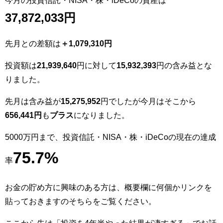
37
,872,033
円
先月との差額は
＋1,079,310円
投資額は
21,939,640
円に対して
15,932,393
円の含み益とな
りました。
先月は含み益が
15,275,952
円でしたが今月はそこから
656,441円
も
プラス
になりました。
5000万円まで、投資信託・NISA・株・iDeCoの現在の達成
75.7
%
率
お金の貯め方に興味のある方は、概要欄に何個かリンクを
貼っておきますのそちらをご覧ください。
ここから先は「投資を4年半やった結果が凄すぎる」でお話