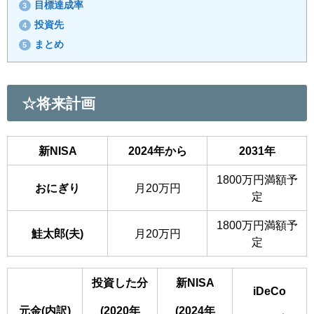
目標達成率
3
投資先
4
まとめ
5
☆将来計画
新NISA
2024年から
2031年
1800万円満額予
おにぎり
月20万円
定
1800万円満額予
鮭太郎(夫)
月20万円
定
投資した分
新NISA
iDeCo
元金(内訳)
(2020年
(2024年