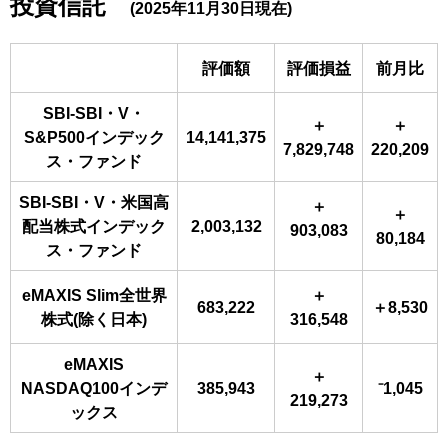
投資信託
(2025年11月30日現在)
評価額
評価損益
前月比
SBI-SBI・V・
＋
＋
S&P500インデック
14,141,375
7,829,748
220,209
ス・ファンド
SBI-SBI・V・米国高
＋
＋
配当株式インデック
2,003,132
903,083
80,184
ス・ファンド
eMAXIS Slim全世界
＋
683,222
＋8,530
株式(除く日本)
316,548
eMAXIS
＋
NASDAQ100インデ
385,943
⁻1,045
219,273
ックス