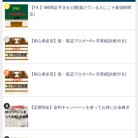
【FX 】4時間足手法を公開(負けている人にこそ最強時間
足)
【初心者必見】脱・底辺ブロガー4ヶ月実績[比較付き]
【初心者必見】脱・底辺ブロガー5ヶ月実績[比較付き]
【定期預金】金利キャンペーンを使ってお得にお金稼ぎ