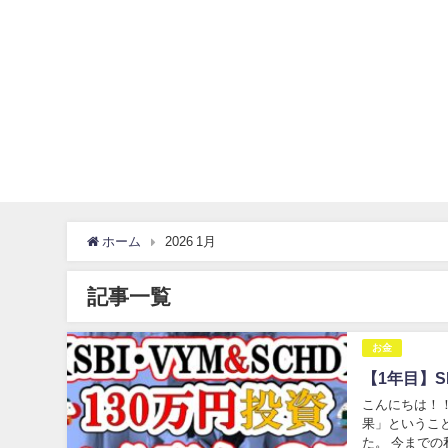
ホーム
2026 1月
記事一覧
お金
【1年目】S
こんにちは！！
果」というこ
た。 今まで