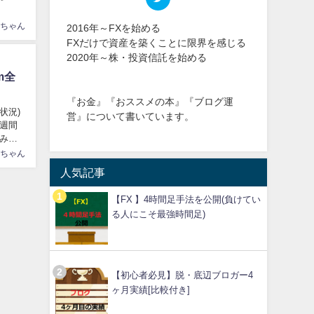
ちゃん
2016年～FXを始める
FXだけで資産を築くことに限界を感じる
2020年～株・投資信託を始める
m全
『お金』『おススメの本』『ブログ運
状況)
営』について書いています。
2週間
みな
ちゃん
人気記事
【FX 】4時間足手法を公開(負けてい
る人にこそ最強時間足)
【初心者必見】脱・底辺ブロガー4
ヶ月実績[比較付き]