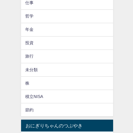
仕事
哲学
年金
投資
旅行
未分類
株
積立NISA
節約
おにぎりちゃんのつぶやき