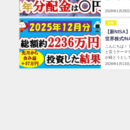
でした。 でも、
2026年1月29日
お金
【新NISA】
世界株式/NA
こんにちは！！
と言うテーマ
が経とうとし
さんは、仕事が始
2026年1月13日