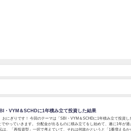
BI・VYM＆SCHDに1年積み立て投資した結果
 おにぎりです！ 今回のテーマは「SBI・VYM＆SCHDに1年積み立て投資し
とでやっていきます。 分配金が出るものに積み立てをし始めて、遂に1年が過
の私は、「再投資型」一択で考えていて、それは何故かというと「1番増えるか