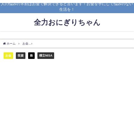
人の悩みの８割はお金で解決できると言います！お金を手にして悩みのない
生活を！
全力おにぎりちゃん
ホーム
お金
【貯金している人が破滅しない方法】お金を持っていても貧乏にみせろ
お金
投資
株
積立NISA