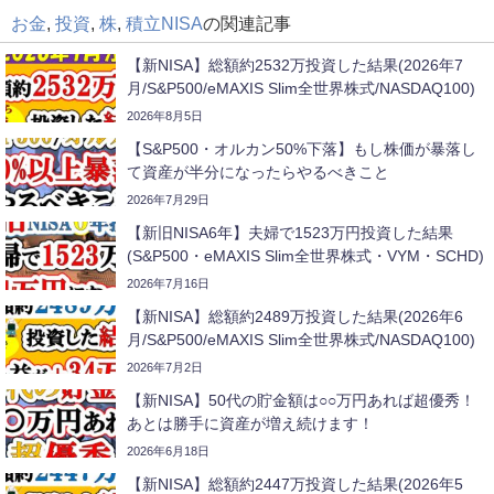
お金
,
投資
,
株
,
積立NISA
の関連記事
【新NISA】総額約2532万投資した結果(2026年7
月/S&P500/eMAXIS Slim全世界株式/NASDAQ100)
2026年8月5日
【S&P500・オルカン50%下落】もし株価が暴落し
て資産が半分になったらやるべきこと
2026年7月29日
【新旧NISA6年】夫婦で1523万円投資した結果
(S&P500・eMAXIS Slim全世界株式・VYM・SCHD)
2026年7月16日
【新NISA】総額約2489万投資した結果(2026年6
月/S&P500/eMAXIS Slim全世界株式/NASDAQ100)
2026年7月2日
【新NISA】50代の貯金額は○○万円あれば超優秀！
あとは勝手に資産が増え続けます！
2026年6月18日
【新NISA】総額約2447万投資した結果(2026年5