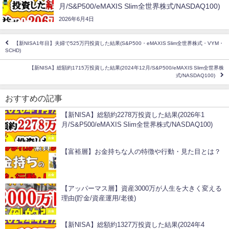
月/S&P500/eMAXIS Slim全世界株式/NASDAQ100)
2026年6月4日
【新NISA1年目】夫婦で525万円投資した結果(S&P500・eMAXIS Slim全世界株式・VYM・
SCHD)
【新NISA】総額約1715万投資した結果(2024年12月/S&P500/eMAXIS Slim全世界株
式/NASDAQ100)
おすすめの記事
【新NISA】総額約2278万投資した結果(2026年1
月/S&P500/eMAXIS Slim全世界株式/NASDAQ100)
お金
【富裕層】お金持ちな人の特徴や行動・見た目とは？
お金
【アッパーマス層】資産3000万が人生を大きく変える
理由(貯金/資産運用/老後)
お金
【新NISA】総額約1327万投資した結果(2024年4