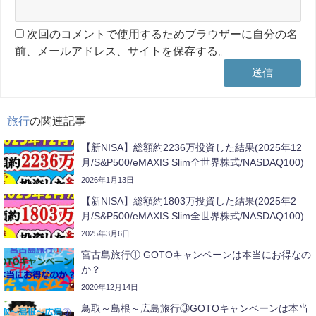
次回のコメントで使用するためブラウザーに自分の名
前、メールアドレス、サイトを保存する。
旅行
の関連記事
【新NISA】総額約2236万投資した結果(2025年12
月/S&P500/eMAXIS Slim全世界株式/NASDAQ100)
2026年1月13日
【新NISA】総額約1803万投資した結果(2025年2
月/S&P500/eMAXIS Slim全世界株式/NASDAQ100)
2025年3月6日
宮古島旅行① GOTOキャンペーンは本当にお得なの
か？
2020年12月14日
鳥取～島根～広島旅行③GOTOキャンペーンは本当