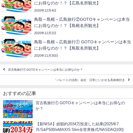
にお得なのか！？【広島名所観光】
2020年12月4日
鳥取～島根～広島旅行②GOTOキャンペーンは本当
にお得なのか！？【島根名所観光】
2020年12月2日
鳥取～島根～広島旅行① GOTOキャンペーンは本当
にお得なのか！？【鳥取名所観光】
2020年11月30日
宮古島旅行① GOTOキャンペーンは本当にお得なのか？
「パレートの法則」会社・日常にいかせる具体例付き
おすすめの記事
宮古島旅行① GOTOキャンペーンは本当にお得なの
か？
旅行
【新NISA】総額約2034万投資した結果(2025年7
月/S&P500/eMAXIS Slim全世界株式/NASDAQ100)