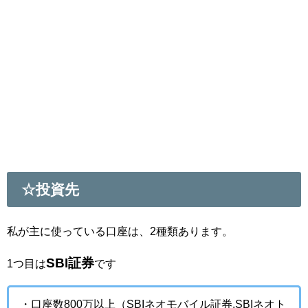
☆投資先
私が主に使っている口座は、2種類あります。
SBI証券
1つ目は
です
・口座数800万以上（SBIネオモバイル証券,SBIネオト