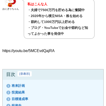
私はこんな人
おにぎりちゃん
・夫婦で7500万円を貯める為に奮闘中
・2020年から積立NISA・株を始める
・節約して1000万円以上貯める
・ブログ・YouTubeでお金や節約など知
ってよかった事を発信中
https://youtu.be/5MCEvdQajRA
目次
[
非表示
]
将来計画
1
投資結果
2
目標達成率
3
投資先
4