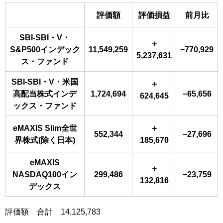
評価額
評価損益
前月比
SBI-SBI・V・
＋
S&P500インデック
11,549,259
−770,929
5,237,631
ス・ファンド
SBI-SBI・V・米国
＋
高配当株式インデ
1,724,694
−65,656
624,645
ックス・ファンド
eMAXIS Slim全世
＋
552,344
−27,696
界株式(除く日本)
185,670
eMAXIS
＋
NASDAQ100イン
299,486
−23,759
132,816
デックス
評価額 合計 14,125,783