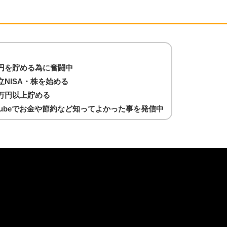
万円を貯める為に奮闘中
立NISA・株を始める
0万円以上貯める
Tubeでお金や節約など知ってよかった事を発信中