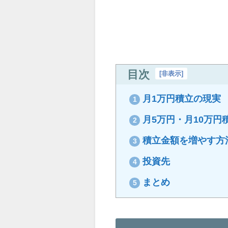
目次
[
非表示
]
月1万円積立の現実
1
月5万円・月10万円
2
積立金額を増やす方
3
投資先
4
まとめ
5