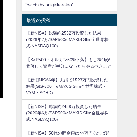
Tweets by onigirikorokro1
最近の投稿
【新NISA】総額約2532万投資した結果
(2026年7月/S&P500/eMAXIS Slim全世界株
式/NASDAQ100)
【S&P500・オルカン50%下落】もし株価が
暴落して資産が半分になったらやるべきこと
【新旧NISA6年】夫婦で1523万円投資した
結果(S&P500・eMAXIS Slim全世界株式・
VYM・SCHD)
【新NISA】総額約2489万投資した結果
(2026年6月/S&P500/eMAXIS Slim全世界株
式/NASDAQ100)
【新NISA】50代の貯金額は○○万円あれば超