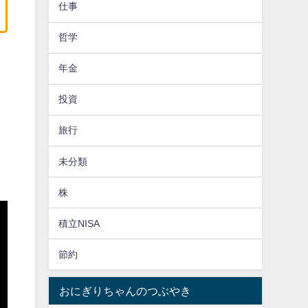
仕事
哲学
年金
投資
旅行
未分類
株
積立NISA
節約
おにぎりちゃんのつぶやき