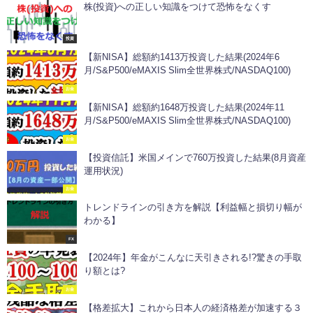
株(投資)への正しい知識をつけて恐怖をなくす
投資
【新NISA】総額約1413万投資した結果(2024年6
月/S&P500/eMAXIS Slim全世界株式/NASDAQ100)
お金
【新NISA】総額約1648万投資した結果(2024年11
月/S&P500/eMAXIS Slim全世界株式/NASDAQ100)
お金
【投資信託】米国メインで760万投資した結果(8月資産
運用状況)
お金
トレンドラインの引き方を解説【利益幅と損切り幅が
わかる】
FX
【2024年】年金がこんなに天引きされる!?驚きの手取
り額とは?
お金
【格差拡大】これから日本人の経済格差が加速する３