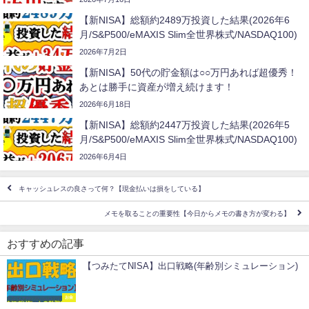
【新NISA】総額約2489万投資した結果(2026年6
月/S&P500/eMAXIS Slim全世界株式/NASDAQ100)
2026年7月2日
【新NISA】50代の貯金額は○○万円あれば超優秀！
あとは勝手に資産が増え続けます！
2026年6月18日
【新NISA】総額約2447万投資した結果(2026年5
月/S&P500/eMAXIS Slim全世界株式/NASDAQ100)
2026年6月4日
キャッシュレスの良さって何？【現金払いは損をしている】
メモを取ることの重要性【今日からメモの書き方が変わる】
おすすめの記事
【つみたてNISA】出口戦略(年齢別シミュレーション)
お金