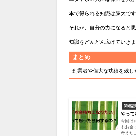
本で得られる知識は膨大で
それが、自分の力になると
知識をどんどん広げていき
まとめ
創業者や偉大な功績を残し
関連記
やって
今回は
もお金
考えた