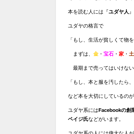
本を読む人には『
ユダヤ人
ユダヤの格言で
「もし、生活が貧しくて物
まずは、
金
・
宝石
・
家
・
最期まで売ってはいけない
「もし、本と服を汚したら
など本を大切にしているの
ユダヤ系には
Facebook
ペイジ氏
などがいます。
ユダヤ系の人には偉大な人