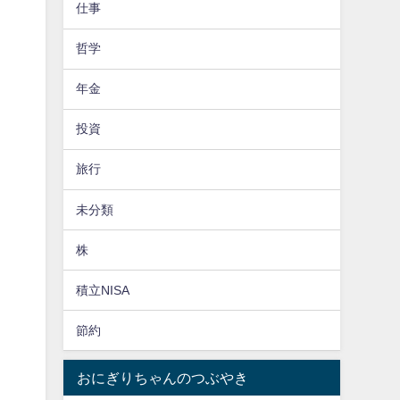
仕事
哲学
年金
投資
旅行
未分類
株
積立NISA
節約
おにぎりちゃんのつぶやき