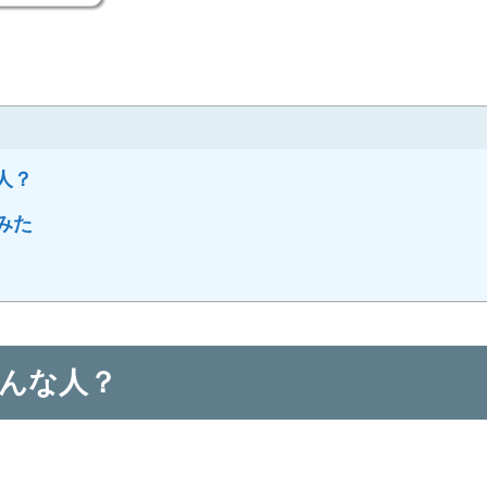
人？
みた
んな人？