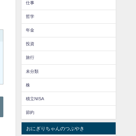
仕事
哲学
年金
投資
旅行
未分類
株
積立NISA
節約
おにぎりちゃんのつぶやき