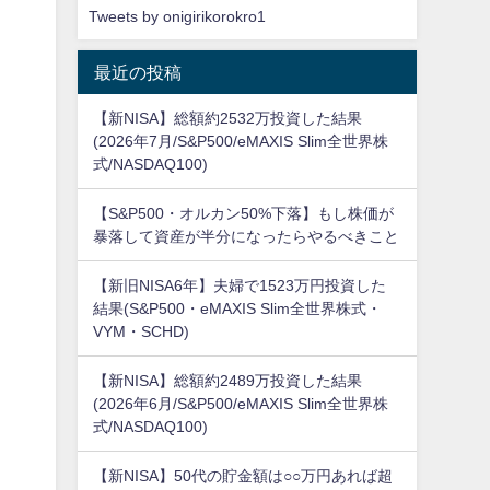
Tweets by onigirikorokro1
最近の投稿
【新NISA】総額約2532万投資した結果
(2026年7月/S&P500/eMAXIS Slim全世界株
式/NASDAQ100)
【S&P500・オルカン50%下落】もし株価が
暴落して資産が半分になったらやるべきこと
【新旧NISA6年】夫婦で1523万円投資した
結果(S&P500・eMAXIS Slim全世界株式・
VYM・SCHD)
【新NISA】総額約2489万投資した結果
(2026年6月/S&P500/eMAXIS Slim全世界株
式/NASDAQ100)
【新NISA】50代の貯金額は○○万円あれば超