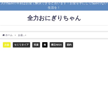
人の悩みの８割はお金で解決できると言います！お金を手にして悩みのない
生活を！
全力おにぎりちゃん
ホーム
お金
【今からでも遅くない】貯金できる最後のチャンス！2025年問題で貧乏
お金
セミリタイア
投資
株
積立NISA
節約