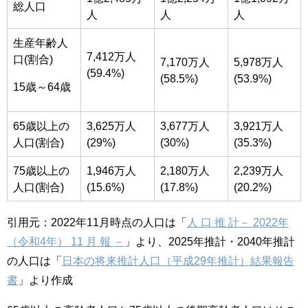
総人口
人
人
人
生産年齢人
7,412万人
口(割合)
7,170万人
5,978万人
(59.4%)
(58.5%)
(53.9%)
15歳～64歳
65歳以上の
3,625万人
3,677万人
3,921万人
人口(割合)
(29%)
(30%)
(35.3%)
75歳以上の
1,946万人
2,180万人
2,239万人
人口(割合)
(15.6%)
(17.8%)
(20.2%)
引用元：2022年11月時点の人口は「
人 口 推 計－ 2022年
（令和4年） 11 月 報 －
」より、2025年推計・2040年推計
の人口は「
日本の将来推計人口（平成29年推計）結果報告
書
」より作成