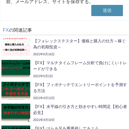
前、メールアドレス、サイトを保存する。
FX
の関連記事
【フォレックステスター】価格と購入の仕方～稼ぐ
為の初期投資～
2021年6月16日
【FX】マルチタイムフレーム分析で負けにくいトレ
ードができる
2021年5月2日
【FX】フィボナッチでエントリーポイントを予測す
る方法
2021年4月12日
【FX】水平線の引き方と効きやすい時間足【初心者
必見】
2021年4月10日
【FX】はらみ足を重要視してみよう