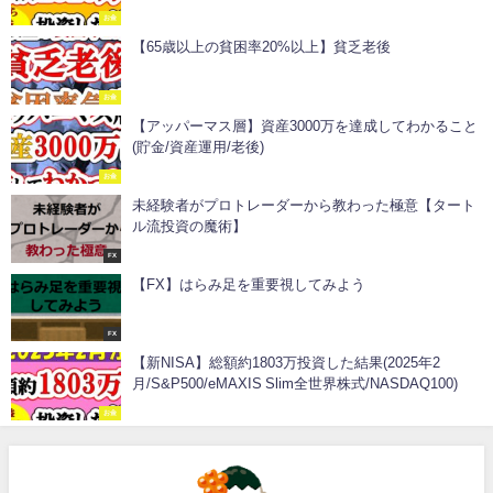
お金
【65歳以上の貧困率20%以上】貧乏老後
お金
【アッパーマス層】資産3000万を達成してわかること
(貯金/資産運用/老後)
お金
未経験者がプロトレーダーから教わった極意【タート
ル流投資の魔術】
FX
【FX】はらみ足を重要視してみよう
FX
【新NISA】総額約1803万投資した結果(2025年2
月/S&P500/eMAXIS Slim全世界株式/NASDAQ100)
お金