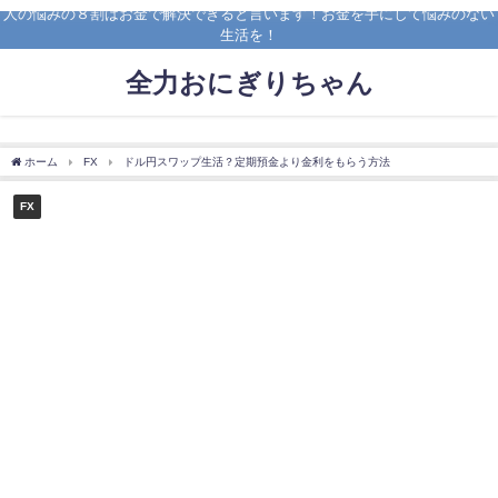
人の悩みの８割はお金で解決できると言います！お金を手にして悩みのない
生活を！
全力おにぎりちゃん
ホーム
FX
ドル円スワップ生活？定期預金より金利をもらう方法
FX