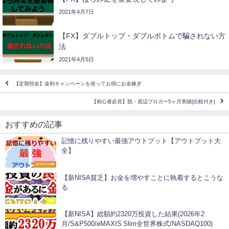
2021年4月7日
【FX】ダブルトップ・ダブルボトムで騙されない方
法
2021年4月5日
【定期預金】金利キャンペーンを使ってお得にお金稼ぎ
【初心者必見】脱・底辺ブロガー5ヶ月実績[比較付き]
おすすめの記事
記憶に残りやすい最強アウトプット【アウトプット大
全】
おススメの本
【新NISA貧乏】お金を増やすことに執着するとこうな
る
お金
【新NISA】総額約2320万投資した結果(2026年2
月/S&P500/eMAXIS Slim全世界株式/NASDAQ100)