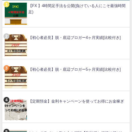
【FX 】4時間足手法を公開(負けている人にこそ最強時間
足)
【初心者必見】脱・底辺ブロガー4ヶ月実績[比較付き]
【初心者必見】脱・底辺ブロガー5ヶ月実績[比較付き]
【定期預金】金利キャンペーンを使ってお得にお金稼ぎ